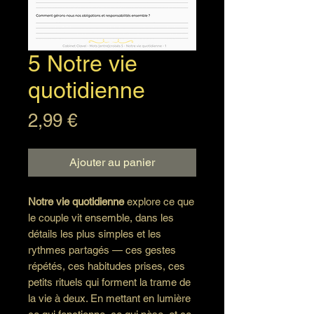
5 Notre vie
quotidienne
Prix
2,99 €
Ajouter au panier
Notre vie quotidienne
explore ce que
le couple vit ensemble, dans les
détails les plus simples et les
rythmes partagés — ces gestes
répétés, ces habitudes prises, ces
petits rituels qui forment la trame de
la vie à deux. En mettant en lumière