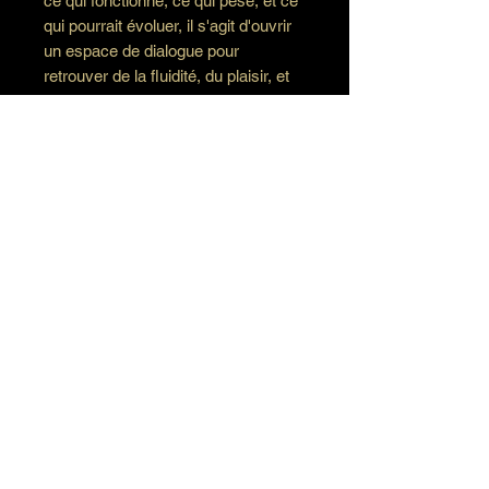
ce qui fonctionne, ce qui pèse, et ce
qui pourrait évoluer, il s'agit d'ouvrir
un espace de dialogue pour
retrouver de la fluidité, du plaisir, et
plus de présence dans les moments
ordinaires… qui sont souvent les
plus précieux.
Ou comment observer, questionner
et réinventer ce quotidien qui se
construit jour après jour.
Cabinet Clavel, conseil conjugal et
familial
contact@cabinetclavel.fr