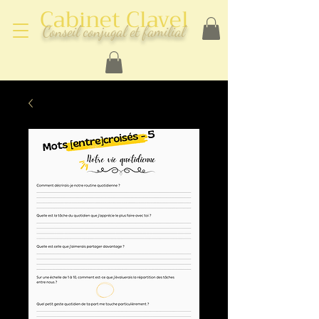
Cabinet Clavel
Conseil conjugal et familial