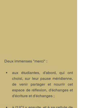
Deux immenses "merci" :
aux étudiantes, d'abord, qui ont 
choisi, sur leur pause méridienne, 
de venir partager et nourrir cet 
espace de réflexion, d'échanges et 
d'écriture et d'échanges ;
à l'UCLy, ensuite, et à sa cellule de 