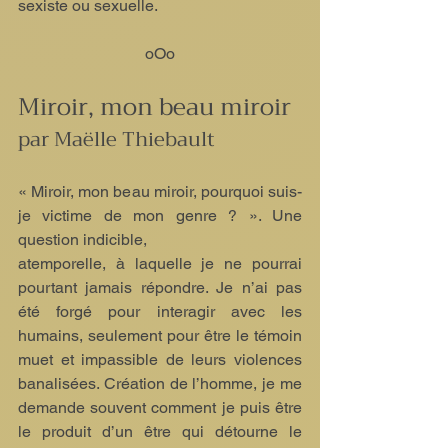
sexiste ou sexuelle.
oOo
Miroir, mon beau miroir
par Maëlle Thiebault
« Miroir, mon beau miroir, pourquoi suis-
je victime de mon genre ? ». Une 
question indicible,
atemporelle, à laquelle je ne pourrai 
pourtant jamais répondre. Je n’ai pas 
été forgé pour interagir avec les 
humains, seulement pour être le témoin 
muet et impassible de leurs violences 
banalisées. Création de l’homme, je me 
demande souvent comment je puis être 
le produit d’un être qui détourne le 