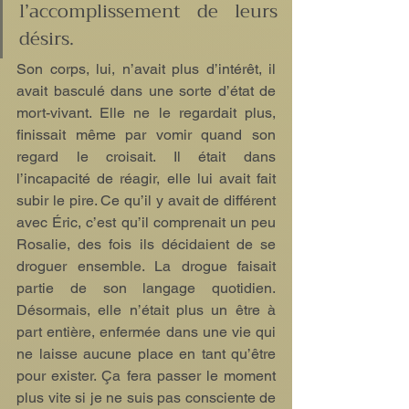
l’accomplissement de leurs 
désirs.
Son corps, lui, n’avait plus d’intérêt, il 
avait basculé dans une sorte d’état de 
mort-vivant. Elle ne le regardait plus, 
finissait même par vomir quand son 
regard le croisait. Il était dans 
l’incapacité de réagir, elle lui avait fait 
subir le pire. Ce qu’il y avait de différent 
avec Éric, c’est qu’il comprenait un peu 
Rosalie, des fois ils décidaient de se 
droguer ensemble. La drogue faisait 
partie de son langage quotidien. 
Désormais, elle n’était plus un être à 
part entière, enfermée dans une vie qui 
ne laisse aucune place en tant qu’être 
pour exister. Ça fera passer le moment 
plus vite si je ne suis pas consciente de 