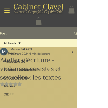
Cabinet Clavel
Conseil conjugal et familial
Post
All Posts
Marion PALAZZI
All Posts
18 mars 2024
6 min de lecture
Atelier d'écriture -
Profession CCF
violences sexistes et
Violences intrafamiliales
sexuelles : les textes
Ateliers d'écriture
Noté NaN étoiles sur 5.
Ateliers
CIDFF