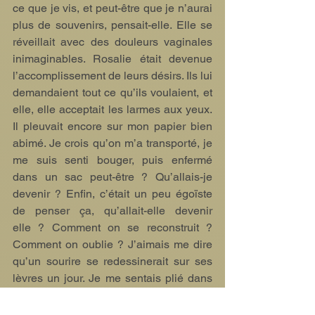
ce que je vis, et peut-être que je n’aurai 
plus de souvenirs, pensait-elle. Elle se 
réveillait avec des douleurs vaginales 
inimaginables. Rosalie était devenue 
l’accomplissement de leurs désirs. Ils lui 
demandaient tout ce qu’ils voulaient, et 
elle, elle acceptait les larmes aux yeux. 
Il pleuvait encore sur mon papier bien 
abimé. Je crois qu’on m’a transporté, je 
me suis senti bouger, puis enfermé 
dans un sac peut-être ? Qu’allais-je 
devenir ? Enfin, c’était un peu égoïste 
de penser ça, qu’allait-elle devenir 
elle ? Comment on se reconstruit ? 
Comment on oublie ? J’aimais me dire 
qu’un sourire se redessinerait sur ses 
lèvres un jour. Je me sentais plié dans 
tous les sens. Etais-je destiné à être 
brûlé ou à finir dans une poubelle 