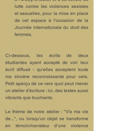
lutte contre les violences sexistes 
et sexuelles, pour la mise en place 
de cet espace à l'occasion de la 
Journée internationale du droit des 
femmes.
Ci-dessous, les écrits de deux 
étudiantes ayant accepté de voir leur 
écrit diffusé - qu'elles acceptent toute 
ma sincère reconnaissante pour cela. 
Petit aperçu de ce vers quoi peut mener 
un atelier d'écriture : ici, des textes aussi 
vibrants que touchants.
Le thème de notre atelier : "Vis ma vie 
de...", ou lorsqu'un objet se transforme 
en témoin/narrateur d’une violence 