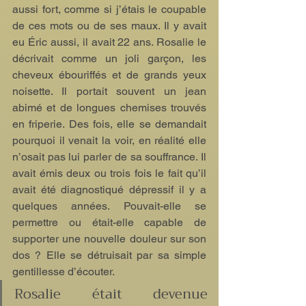
aussi fort, comme si j’étais le coupable 
de ces mots ou de ses maux. Il y avait 
eu Éric aussi, il avait 22 ans. Rosalie le 
décrivait comme un joli garçon, les 
cheveux ébouriffés et de grands yeux 
noisette. Il portait souvent un jean 
abimé et de longues chemises trouvés 
en friperie. Des fois, elle se demandait 
pourquoi il venait la voir, en réalité elle 
n’osait pas lui parler de sa souffrance. Il 
avait émis deux ou trois fois le fait qu’il 
avait été diagnostiqué dépressif il y a 
quelques années. Pouvait-elle se 
permettre ou était-elle capable de 
supporter une nouvelle douleur sur son 
dos ? Elle se détruisait par sa simple 
gentillesse d’écouter.
Rosalie était devenue 