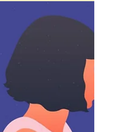
l’atelier d’écriture 📝🤬 J’écris, je crie 🤬📝,
sur le thème de la colère. Par des textes aux
accents poétiques, philosophiques,
romanesques, métaphoriques ou tumultueux,
toujours colorés d’une myriade d’émotions,
la colère se transformait sous nos yeux en
force c