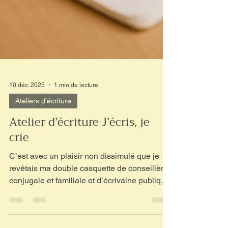
10 déc. 2025
1 min de lecture
Ateliers d'écriture
Atelier d’écriture J’écris, je
crie
C’est avec un plaisir non dissimulé que je
revêtais ma double casquette de conseillère
conjugale et familiale et d’écrivaine publique
pour créer et animer aujourd’hui pour la
première fois au CIDFF Rhône-Arc Alpin